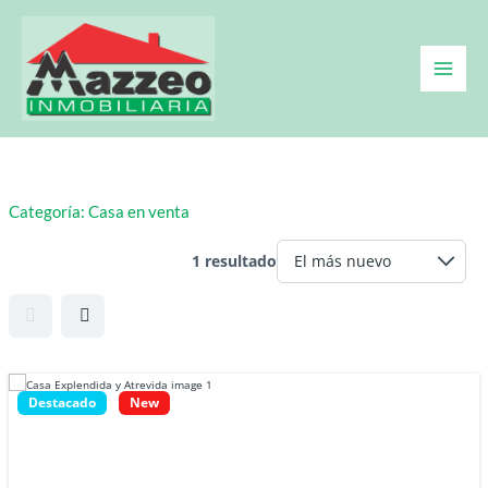
Ir
al
contenido
Categoría:
Casa en venta
1 resultado
Destacado
New